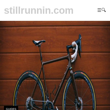
stillrunnin.com
☰
🔍
GUIDES