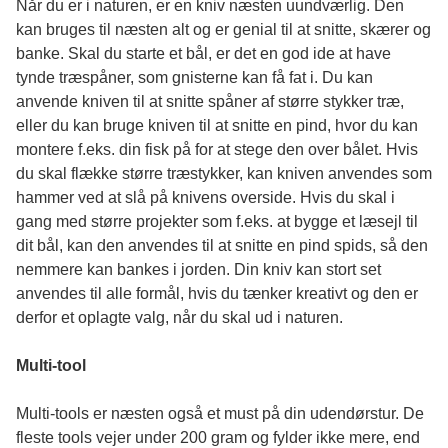
Når du er i naturen, er en kniv næsten uundværlig. Den
kan bruges til næsten alt og er genial til at snitte, skærer og
banke. Skal du starte et bål, er det en god ide at have
tynde træspåner, som gnisterne kan få fat i. Du kan
anvende kniven til at snitte spåner af større stykker træ,
eller du kan bruge kniven til at snitte en pind, hvor du kan
montere f.eks. din fisk på for at stege den over bålet. Hvis
du skal flække større træstykker, kan kniven anvendes som
hammer ved at slå på knivens overside. Hvis du skal i
gang med større projekter som f.eks. at bygge et læsejl til
dit bål, kan den anvendes til at snitte en pind spids, så den
nemmere kan bankes i jorden. Din kniv kan stort set
anvendes til alle formål, hvis du tænker kreativt og den er
derfor et oplagte valg, når du skal ud i naturen.
Multi-tool
Multi-tools er næsten også et must på din udendørstur. De
fleste tools vejer under 200 gram og fylder ikke mere, end