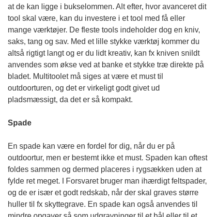
at de kan ligge i bukselommen. Alt efter, hvor avanceret dit
tool skal være, kan du investere i et tool med få eller
mange værktøjer. De fleste tools indeholder dog en kniv,
saks, tang og sav. Med et lille stykke værktøj kommer du
altså rigtigt langt og er du lidt kreativ, kan fx kniven snildt
anvendes som økse ved at banke et stykke træ direkte på
bladet. Multitoolet må siges at være et must til
outdoorturen, og det er virkeligt godt givet ud
pladsmæssigt, da det er så kompakt.
Spade
En spade kan være en fordel for dig, når du er på
outdoortur, men er bestemt ikke et must. Spaden kan oftest
foldes sammen og dermed placeres i rygsækken uden at
fylde ret meget. I Forsvaret bruger man ihærdigt feltspader,
og de er især et godt redskab, når der skal graves større
huller til fx skyttegrave. En spade kan også anvendes til
mindre opgaver så som udgravninger til et bål eller til et