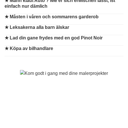
★
Mann klaut Auto ? wie er sich erwischen lässt, ist
einfach nur dämlich
★
Måsten i våren och sommarens garderob
★
Leksakerna alla barn älskar
★
Lad din gane frydes med en god Pinot Noir
★
Köpa av bilhandlare