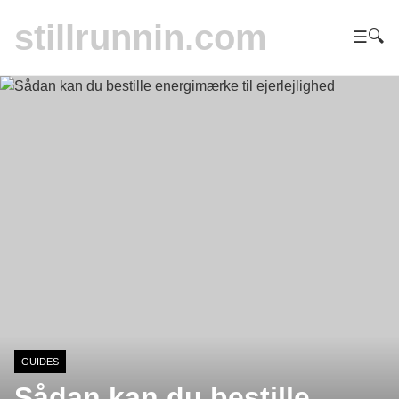
stillrunnin.com
☰
🔍
GUIDES
Sådan kan du bestille