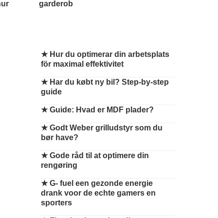
nur
garderob
★
Hur du optimerar din arbetsplats
för maximal effektivitet
★
Har du købt ny bil? Step-by-step
guide
★
Guide: Hvad er MDF plader?
★
Godt Weber grilludstyr som du
bør have?
★
Gode råd til at optimere din
rengøring
★
G- fuel een gezonde energie
drank voor de echte gamers en
sporters