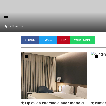
By Stillrunnin
SHARE
TWEET
PIN
WHATSAPP
★ Oplev en efterskole hvor fodbold
★ Ninte