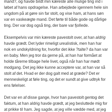
mand?, og havde bildt min kæreste alle mulige ting ind i
løbet af hans opdragelse. Han arbejdede igennem hele sin
ungdom på at gøre sin far stolt, og vise ham, at hans søn
var en vaskeægte mand. Det førte til både gode og dårlige
ting. Der var dog også ting, der bare var fjollede.
Eksempelvis var min kæreste pavestolt over, at han
aldrig
havde grædt. Det lyder rimeligt urealistisk, men han har
nok en undskyldning for, hvorfor det ikke ?talte? da han var
en baby. Men jeg tror da gerne på, at han har formået at
holde tårerne tilbage hele livet, også når han har mødt
modgang. Det jeg ikke kunne acceptere var, at han var så
stolt af det. Hvad er der dog galt med at græde? Det er
menneskeligt at føle ting, og det er sundt at give udtryk for
ens følelser.
Det var en af disse gange, hvor han pavestolt gentog det
faktum, at han aldrig havde grædt, at jeg besluttede mig for
at prikke til ham. Jeg sagde, at jeg ville vædde med, at jeg