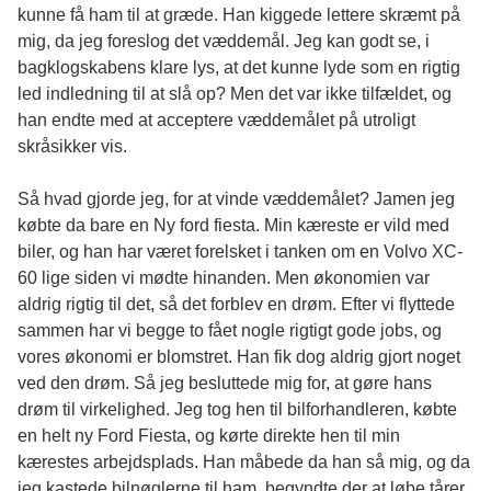
kunne få ham til at græde. Han kiggede lettere skræmt på
mig, da jeg foreslog det væddemål. Jeg kan godt se, i
bagklogskabens klare lys, at det kunne lyde som en rigtig
led indledning til at slå op? Men det var ikke tilfældet, og
han endte med at acceptere væddemålet på utroligt
skråsikker vis.
Så hvad gjorde jeg, for at vinde væddemålet? Jamen jeg
købte da bare en Ny ford fiesta. Min kæreste er vild med
biler, og han har været forelsket i tanken om en
Volvo XC-
60
lige siden vi mødte hinanden. Men økonomien var
aldrig rigtig til det, så det forblev en drøm. Efter vi flyttede
sammen har vi begge to fået nogle rigtigt gode jobs, og
vores økonomi er blomstret. Han fik dog aldrig gjort noget
ved den drøm. Så jeg besluttede mig for, at gøre hans
drøm til virkelighed. Jeg tog hen til bilforhandleren, købte
en helt ny Ford Fiesta, og kørte direkte hen til min
kærestes arbejdsplads. Han måbede da han så mig, og da
jeg kastede bilnøglerne til ham, begyndte der at løbe tårer