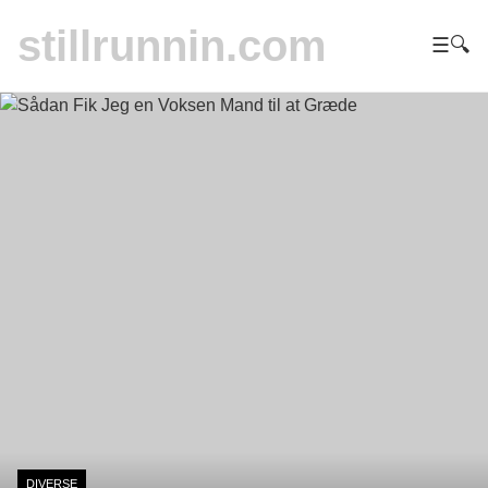
stillrunnin.com
☰
🔍
DIVERSE