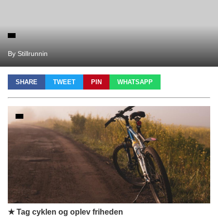
By Stillrunnin
SHARE
TWEET
PIN
WHATSAPP
★ Tag cyklen og oplev friheden